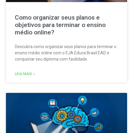
Como organizar seus planos e
objetivos para terminar o ensino
médio online?
Descubra como organizar seus planos para terminar o
ensino médio online com o EJA Educa Brasil EAD e
conquistar seu diploma com facilidade.
LEIA MAIS »