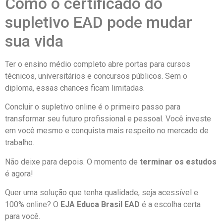
Como o certificado do
supletivo EAD pode mudar
sua vida
Ter o ensino médio completo abre portas para cursos
técnicos, universitários e concursos públicos. Sem o
diploma, essas chances ficam limitadas.
Concluir o supletivo online é o primeiro passo para
transformar seu futuro profissional e pessoal. Você investe
em você mesmo e conquista mais respeito no mercado de
trabalho.
Não deixe para depois. O momento de
terminar os estudos
é agora!
Quer uma solução que tenha qualidade, seja acessível e
100% online? O
EJA Educa Brasil EAD
é a escolha certa
para você.