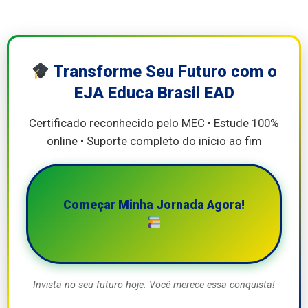
Transforme Seu Futuro com o
EJA Educa Brasil EAD
Certificado reconhecido pelo MEC • Estude 100%
online • Suporte completo do início ao fim
Começar Minha Jornada Agora!
Invista no seu futuro hoje. Você merece essa conquista!