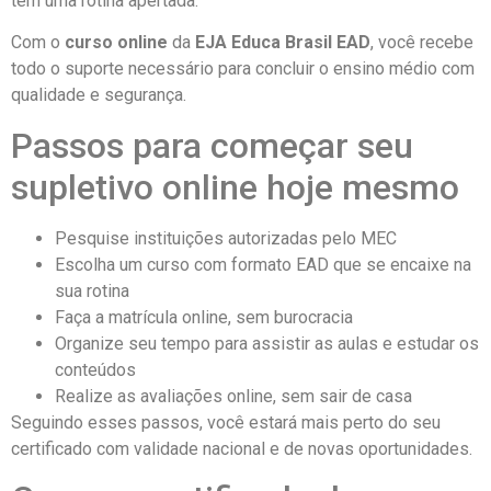
tem uma rotina apertada.
Com o
curso online
da
EJA Educa Brasil EAD
, você recebe
todo o suporte necessário para concluir o ensino médio com
qualidade e segurança.
Passos para começar seu
supletivo online hoje mesmo
Pesquise instituições autorizadas pelo MEC
Escolha um curso com formato EAD que se encaixe na
sua rotina
Faça a matrícula online, sem burocracia
Organize seu tempo para assistir as aulas e estudar os
conteúdos
Realize as avaliações online, sem sair de casa
Seguindo esses passos, você estará mais perto do seu
certificado com validade nacional e de novas oportunidades.