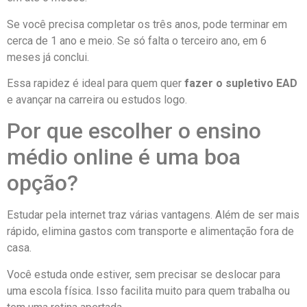
Se você precisa completar os três anos, pode terminar em
cerca de 1 ano e meio. Se só falta o terceiro ano, em 6
meses já conclui.
Essa rapidez é ideal para quem quer
fazer o supletivo EAD
e avançar na carreira ou estudos logo.
Por que escolher o ensino
médio online é uma boa
opção?
Estudar pela internet traz várias vantagens. Além de ser mais
rápido, elimina gastos com transporte e alimentação fora de
casa.
Você estuda onde estiver, sem precisar se deslocar para
uma escola física. Isso facilita muito para quem trabalha ou