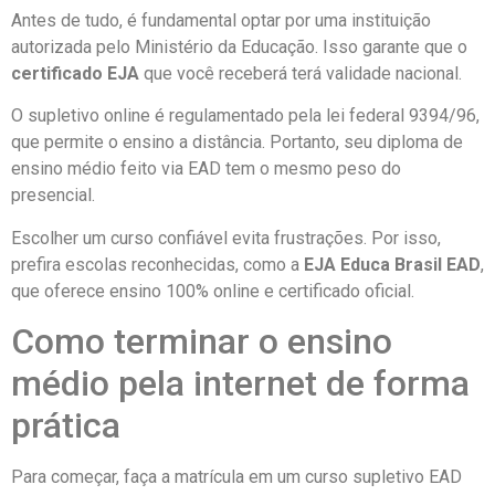
Antes de tudo, é fundamental optar por uma instituição
autorizada pelo Ministério da Educação. Isso garante que o
certificado EJA
que você receberá terá validade nacional.
O supletivo online é regulamentado pela lei federal 9394/96,
que permite o ensino a distância. Portanto, seu diploma de
ensino médio feito via EAD tem o mesmo peso do
presencial.
Escolher um curso confiável evita frustrações. Por isso,
prefira escolas reconhecidas, como a
EJA Educa Brasil EAD
,
que oferece ensino 100% online e certificado oficial.
Como terminar o ensino
médio pela internet de forma
prática
Para começar, faça a matrícula em um curso supletivo EAD