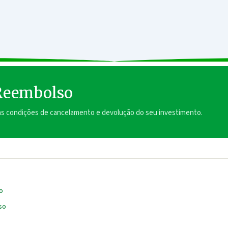
 Reembolso
 as condições de cancelamento e devolução do seu investimento.
o
so