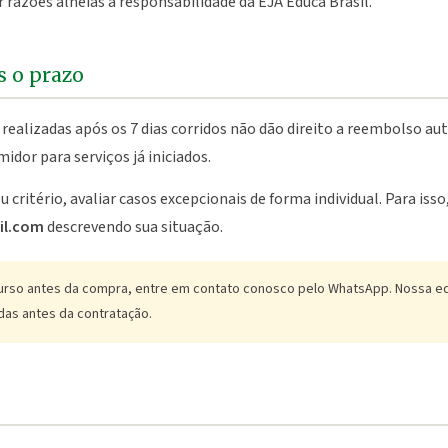
 razões alheias à responsabilidade da EJA Educa Brasil.
s o prazo
realizadas após os 7 dias corridos não dão direito a reembolso a
dor para serviços já iniciados.
u critério, avaliar casos excepcionais de forma individual. Para iss
il.com
descrevendo sua situação.
urso antes da compra, entre em contato conosco pelo WhatsApp. Nossa eq
das antes da contratação.