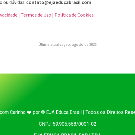
o ou dúvidas:
contato@ejaeducabrasil.com
ivacidade
|
Termos de Uso
|
Política de Cookies
Última atualização: agosto de 2026
 com Carinho ❤️ por ©️ EJA Educa Brasil | Todos os Direitos Res
CNPJ: 59.905.568/0001-02