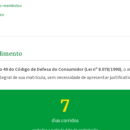
ao reembolso
azo
ndimento
o 49 do Código de Defesa do Consumidor (Lei nº 8.078/1990)
, o 
gral de sua matrícula, sem necessidade de apresentar justificativ
7
dias corridos
contados a partir da data da contratação